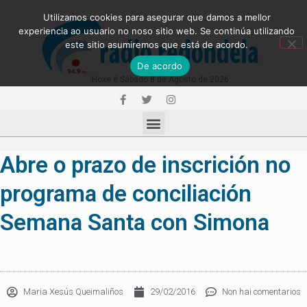
Utilizamos cookies para asegurar que damos a mellor
experiencia ao usuario no noso sitio web. Se continúa utilizando
este sitio asumiremos que está de acordo.
De acordo
Hoxe é Sábado 8 de Agosto de 2026
Abre o prazo de inscrición no
programa de conciliación
Semana Santa con Simona
Maria Xesús Queimaliños
29/02/2016
Non hai comentarios