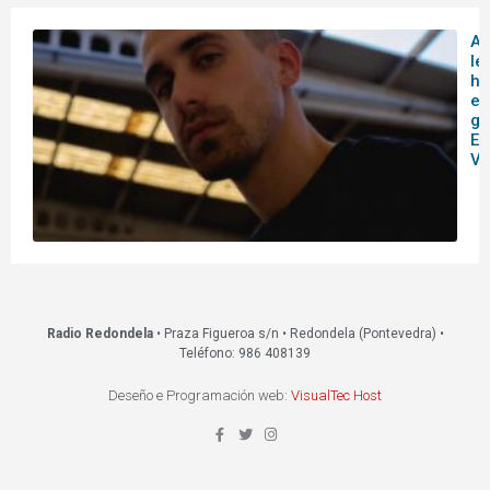
A
le
hi
en
ga
Es
Vi
Radio Redondela
• Praza Figueroa s/n • Redondela (Pontevedra) •
Teléfono: 986 408139
Deseño e Programación web:
VisualTec Host