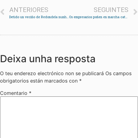
ANTERIORES
SEGUINTES
Detido un veciño de Redondela nunha operación da policía nacional de Vigo contra a droga
Os empresarios poñen en marcha catro comisións para mellorar o comercio, a hostalaría e o turismo
Deixa unha resposta
O teu enderezo electrónico non se publicará
Os campos
obrigatorios están marcados con
*
Comentario
*