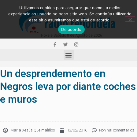
Utilizamos cookies para asegurar que damos a mellor
experiencia ao usuario no noso sitio web. Se continúa utilizando
este sitio asumiremos que está de acordo.
De acordo
Hoxe é Sábado 8 de Agosto de 2026
Un desprendemento en
Negros leva por diante coches
e muros
Maria Xesús Queimaliños
13/02/2016
Non hai comentarios