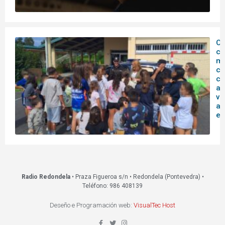
O
c
mu
co
co
ag
vi
ac
ed
Radio Redondela
• Praza Figueroa s/n • Redondela (Pontevedra) •
Teléfono: 986 408139
Deseño e Programación web:
VisualTec Host