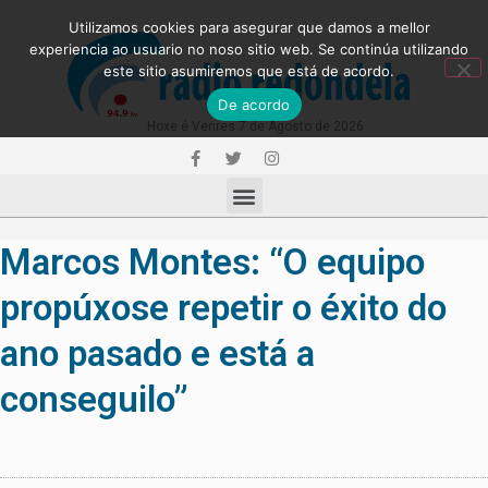
Utilizamos cookies para asegurar que damos a mellor
experiencia ao usuario no noso sitio web. Se continúa utilizando
este sitio asumiremos que está de acordo.
De acordo
Hoxe é Venres 7 de Agosto de 2026
Marcos Montes: “O equipo
propúxose repetir o éxito do
ano pasado e está a
conseguilo”