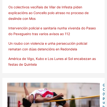
Os colectivos veciñais de Vilar de Infesta piden
explicacións ao Concello polo atraso no proceso de
deslinde con Mos
Intervención policial e sanitaria nunha vivenda do Paseo
do Pexegueiro tras varios avisos ao 112
Un roubo con violencia e unha persecución policial
rematan con dúas detencións en Redondela
América de Vigo, Kubo e Los Lunes al Sol encabezan as
festas de Quintela
Ga
C
(C
pe
un
te