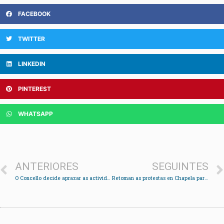
FACEBOOK
TWITTER
LINKEDIN
PINTEREST
WHATSAPP
ANTERIORES
SEGUINTES
O Concello decide aprazar as actividades do Martes de entroido ante a previsión de mal tempo
Retoman as protestas en Chapela para esixir a reposición de servizos e o pago das expropiacións