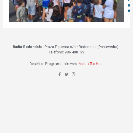
ac
ed
Radio Redondela
• Praza Figueroa s/n • Redondela (Pontevedra) •
Teléfono: 986 408139
Deseño e Programación web:
VisualTec Host