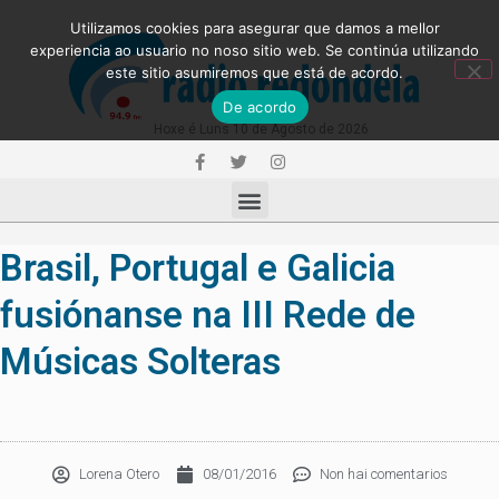
Utilizamos cookies para asegurar que damos a mellor
experiencia ao usuario no noso sitio web. Se continúa utilizando
este sitio asumiremos que está de acordo.
De acordo
Hoxe é Luns 10 de Agosto de 2026
Brasil, Portugal e Galicia
fusiónanse na III Rede de
Músicas Solteras
Lorena Otero
08/01/2016
Non hai comentarios