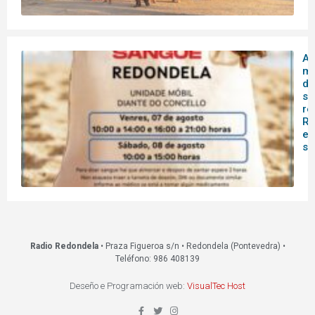
A 
mó
do
sa
re
Re
es
s
Radio Redondela
• Praza Figueroa s/n • Redondela (Pontevedra) •
Teléfono: 986 408139
Deseño e Programación web:
VisualTec Host