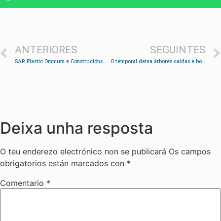
ANTERIORES
SEGUINTES
SAR Plastic Omnium e Construcións Castro Chapela mídense no derbi do balonmán local
O temporal deixa árbores caídas e bolsas de auga en varias estradas de Redondela
Deixa unha resposta
O teu enderezo electrónico non se publicará
Os campos
obrigatorios están marcados con
*
Comentario
*