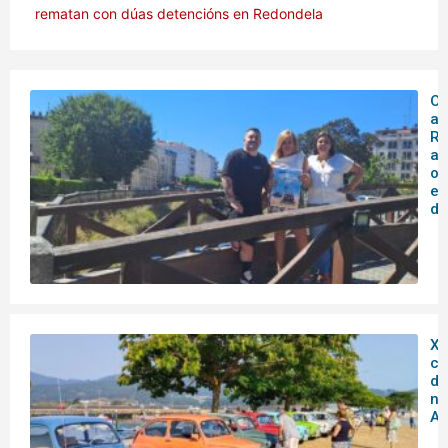
rematan con dúas detencións en Redondela
O 
ar
Rá
an
o
en
de
XX
co
do
no
Ar