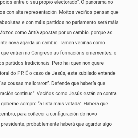
apoios entre o seu propio electorado”. O panorama no
dos con alta representación. Moitos veciños pensan que
absolutas e con máis partidos no parlamento será máis
 Mozos como Antía apostan por un cambio, porque as
xente nova agarda un cambio. Tamén veciñas como
o que entren no Congreso as formacións emerxentes, e
os partidos tradicionais. Pero hai quen non quere
ctoral do PP. É o caso de Jesús, este xubilado entende
“as cousas melloraron”. Defende que habería que
eración continúe”. Veciños como Jesús están en contra
 goberne sempre “a lista máis votada”. Haberá que
cembro, para coñecer a configuración do novo
 presidente, probablemente haberá que agardar algo