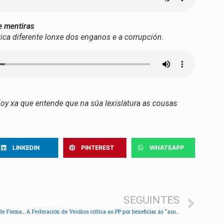
e mentiras
ca diferente lonxe dos enganos e a corrupción.
joy xa que entende que na súa lexislatura as cousas
LINKEDIN
PINTEREST
WHATSAPP
SEGUINTES
O Castelo de Soutomaior acollerá a Escola Pública de Formación en Igualdade da Deputación
A Federación de Veciños critica ao PP por beneficiar ás “asociacións amigas” nos consellos parroquiais