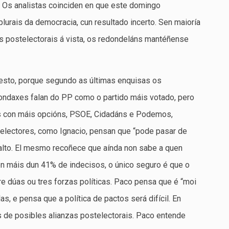
. Os analistas coinciden en que este domingo
lurais da democracia, cun resultado incerto. Sen maioría
os postelectorais á vista, os redondeláns mantéñense
esto, porque segundo as últimas enquisas os
 sondaxes falan do PP como o partido máis votado, pero
dos con máis opcións, PSOE, Cidadáns e Podemos,
electores, como Ignacio, pensan que “pode pasar de
 alto. El mesmo recoñece que aínda non sabe a quen
 Con máis dun 41% de indecisos, o único seguro é que o
re dúas ou tres forzas políticas. Paco pensa que é “moi
las, e pensa que a política de pactos será difícil. En
s de posibles alianzas postelectorais. Paco entende