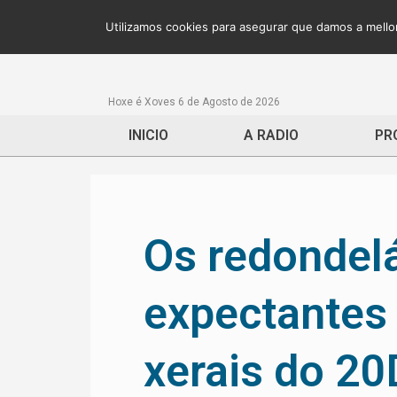
Utilizamos cookies para asegurar que damos a mellor
Hoxe é Xoves 6 de Agosto de 2026
INICIO
A RADIO
PR
Os redondel
expectantes 
xerais do 20