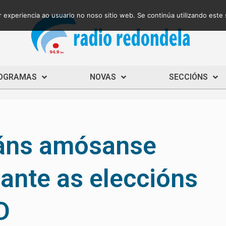
 experiencia ao usuario no noso sitio web. Se continúa utilizando este
OGRAMAS
NOVAS
SECCIÓNS
áns amósanse
ante as eleccións
D