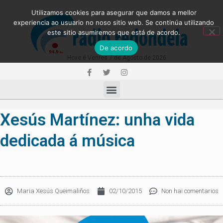
Utilizamos cookies para asegurar que damos a mellor
experiencia ao usuario no noso sitio web. Se continúa utilizando
este sitio asumiremos que está de acordo.
De acordo
Hoxe é Venres 7 de Agosto de 2026
Xesús Martínez: unha vida
dedicada á música
Maria Xesús Queimaliños
02/10/2015
Non hai comentarios