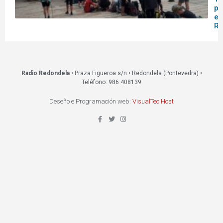
pa
en
Re
Radio Redondela
• Praza Figueroa s/n • Redondela (Pontevedra) •
Teléfono: 986 408139
Deseño e Programación web:
VisualTec Host