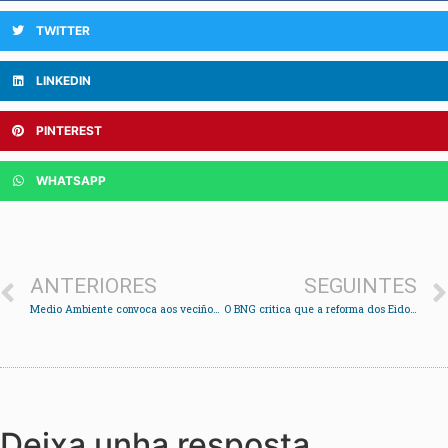
TWITTER
LINKEDIN
PINTEREST
WHATSAPP
ANTERIORES
SEGUINTES
Medio Ambiente convoca aos veciños a participar nunha xornada de limpeza no río Alvedosa
O BNG critica que a reforma dos Eidos non garanta a seguridade viaria
Deixa unha resposta