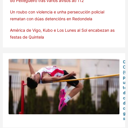
do Pexegueiro tras varios avisos ao 112
Un roubo con violencia e unha persecución policial
rematan con dúas detencións en Redondela
América de Vigo, Kubo e Los Lunes al Sol encabezan as
festas de Quintela
Ga
C
(C
pe
un
te
de
co
de
ca
ga
su