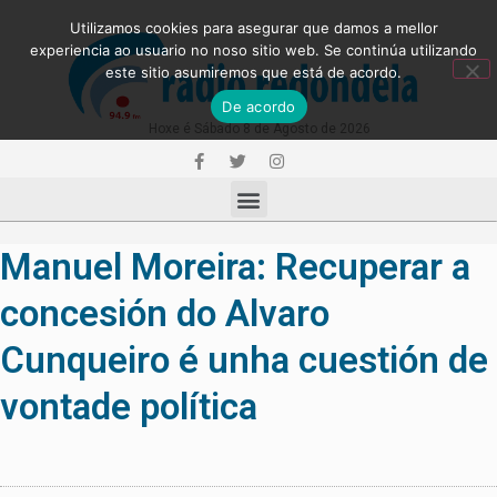
Utilizamos cookies para asegurar que damos a mellor
experiencia ao usuario no noso sitio web. Se continúa utilizando
este sitio asumiremos que está de acordo.
De acordo
Hoxe é Sábado 8 de Agosto de 2026
Manuel Moreira: Recuperar a
concesión do Alvaro
Cunqueiro é unha cuestión de
vontade política