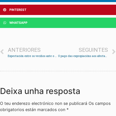
PINTEREST
WHATSAPP
ANTERIORES
SEGUINTES
Expectación entre os veciños ante o proxecto do PXOM “participativo” IdeaRedondela
O pago das expropiacións aos afectados pola AP-9 chega ao Parlamento
Deixa unha resposta
O teu enderezo electrónico non se publicará
Os campos
obrigatorios están marcados con
*