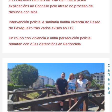
explicacións ao Concello polo atraso no proceso de
deslinde con Mos
Intervención policial e sanitaria nunha vivenda do Paseo
do Pexegueiro tras varios avisos ao 112
Un roubo con violencia e unha persecución policial
rematan con dúas detencións en Redondela
O 
ar
Rá
an
o
en
de