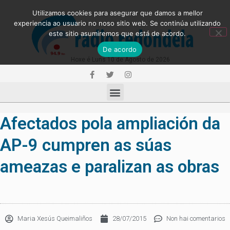
Utilizamos cookies para asegurar que damos a mellor
experiencia ao usuario no noso sitio web. Se continúa utilizando
este sitio asumiremos que está de acordo.
De acordo
Hoxe é Luns 10 de Agosto de 2026
Afectados pola ampliación da
AP-9 cumpren as súas
ameazas e paralizan as obras
Maria Xesús Queimaliños
28/07/2015
Non hai comentarios