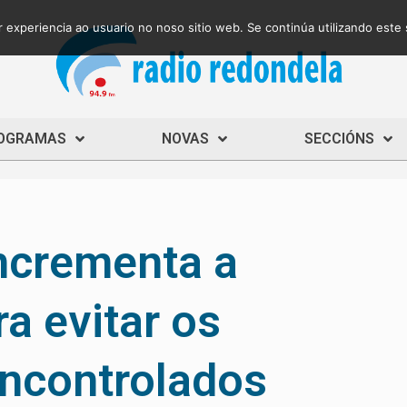
 experiencia ao usuario no noso sitio web. Se continúa utilizando este
OGRAMAS
NOVAS
SECCIÓNS
ncrementa a
ra evitar os
incontrolados