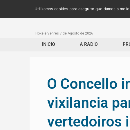
Utilizamos cookies para asegurar que damos a mellor
Hoxe é Venres 7 de Agosto de 2026
INICIO
A RADIO
PR
O Concello i
vixilancia pa
vertedoiros 