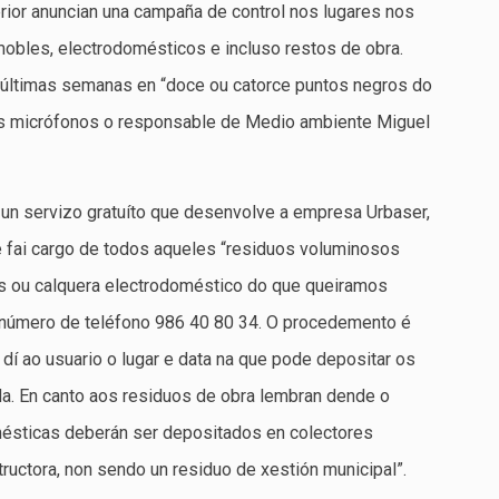
rior anuncian una campaña de control nos lugares nos
mobles, electrodomésticos e incluso restos de obra.
 últimas semanas en “doce ou catorce puntos negros do
os micrófonos o responsable de Medio ambiente Miguel
 un servizo gratuíto que desenvolve a empresa Urbaser,
se fai cargo de todos aqueles “residuos voluminosos
s ou calquera electrodoméstico do que queiramos
número de teléfono 986 40 80 34. O procedemento é
 dí ao usuario o lugar e data na que pode depositar os
ida. En canto aos residuos de obra lembran dende o
mésticas deberán ser depositados en colectores
ructora, non sendo un residuo de xestión municipal”.