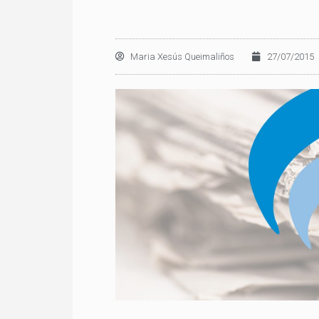
Maria Xesús Queimaliños
27/07/2015