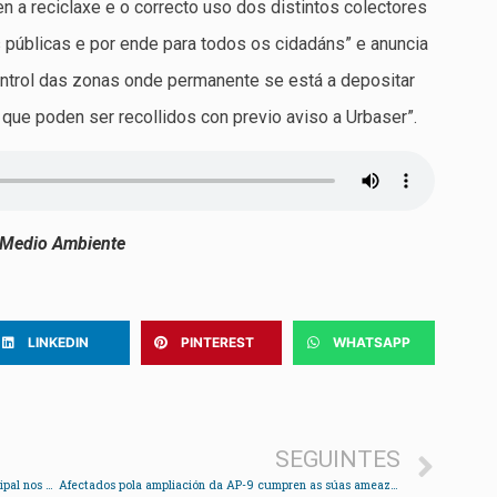
en a reciclaxe e o correcto uso dos distintos colectores
s públicas e por ende para todos os cidadáns” e anuncia
ntrol das zonas onde permanente se está a depositar
que poden ser recollidos con previo aviso a Urbaser”.
e Medio Ambiente
LINKEDIN
PINTEREST
WHATSAPP
SEGUINTES
AER solicita que se elimine a representación municipal nos actos relixiosos
Afectados pola ampliación da AP-9 cumpren as súas ameazas e paralizan as obras