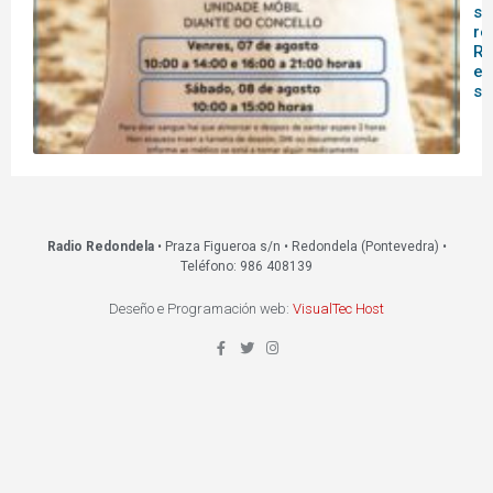
sa
re
Re
es
s
Radio Redondela
• Praza Figueroa s/n • Redondela (Pontevedra) •
Teléfono: 986 408139
Deseño e Programación web:
VisualTec Host