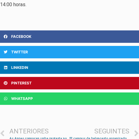
14:00 horas.
FACEBOOK
TWITTER
LINKEDIN
PINTEREST
WHATSAPP
ANTERIORES
SEGUINTES
As Anpas convocan unha protesta no Concello pola gratuidade dos libros de texto
III campus de baloncesto organizado polo Club de Baloncesto de Redondela