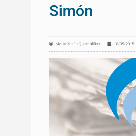
Simón
Maria Xesús Queimaliños
18/05/2015