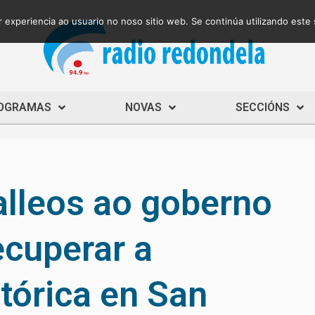
 experiencia ao usuario no noso sitio web. Se continúa utilizando este
OGRAMAS
NOVAS
SECCIÓNS
alleos ao goberno
cuperar a
tórica en San