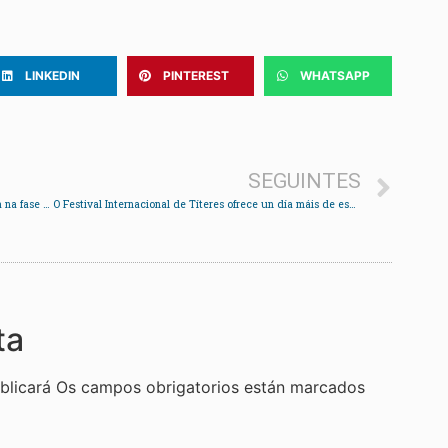
LINKEDIN
PINTEREST
WHATSAPP
SEGUINTES
O Ribadumia imponse a un Choco coa cabeza posta na fase de ascenso
O Festival Internacional de Títeres ofrece un día máis de espectáculos na rúa e nas salas
ta
blicará
Os campos obrigatorios están marcados