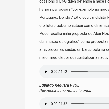
ocasións o BNG quen defendía a necesida
hai nas parroquias “por exemplo as mada
Portugués. Dende AER o seu candidato Ri
e o futuro goberno actúen como dinamiza
Pode recollía unha proposta de Alén Nós
dun museo etnográfico” como proposta m
a favorecer as saídas en barco pola ría
maior medida por descentralizar as activi
Eduardo Reguera PSOE
Recuperar a memoria histórica