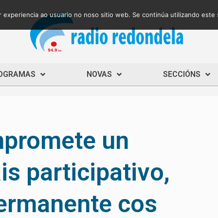
 experiencia ao usuario no noso sitio web. Se continúa utilizando este
OGRAMAS
NOVAS
SECCIÓNS
mpromete un
s participativo,
permanente cos