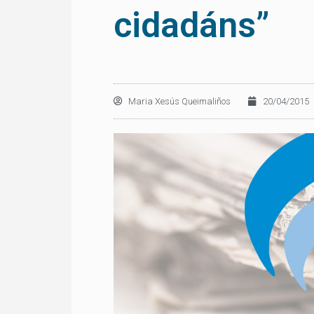
cidadáns”
Maria Xesús Queimaliños
20/04/2015