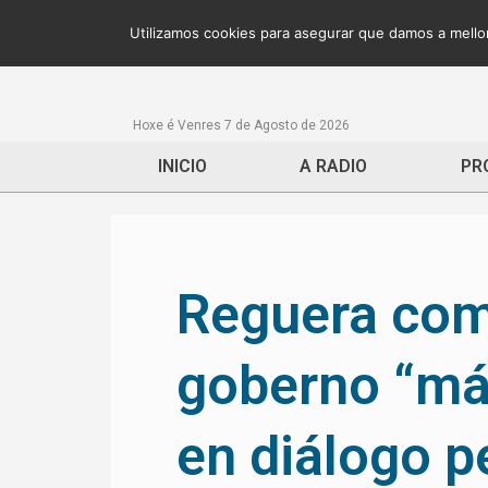
Utilizamos cookies para asegurar que damos a mellor
Hoxe é Venres 7 de Agosto de 2026
INICIO
A RADIO
PR
Reguera co
goberno “mái
en diálogo 