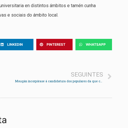
 universitaria en distintos ámbitos e tamén cunha
vas e sociais do ámbito local.
LINKEDIN
PINTEREST
WHATSAPP
SEGUINTES
Mougán incorpórase á candidatura dos populares da que caen Julio Alonso e Herminda Quelle
ta