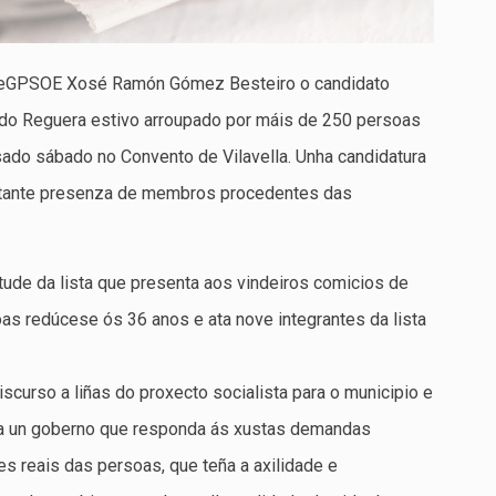
deG­PSOE Xosé Ramón Gómez Besteiro o candidato
ardo Reguera estivo arroupado por máis de 250 persoas
sado sábado no Convento de Vilavella. Unha candidatura
rtante presenza de membros procedentes das
ude da lista que presenta aos vindeiros comicios de
as redúcese ós 36 anos e ata nove integrantes da lista
scurso a liñas do proxecto socialista para o municipio e
la un goberno que responda ás xustas demandas
s reais das persoas, que teña a axilidade e