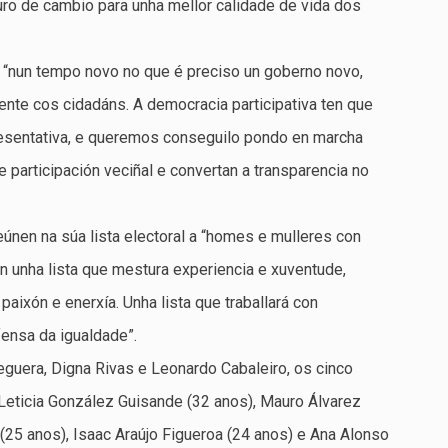
uturo de cambio para unha mellor calidade de vida dos
s “nun tempo novo no que é preciso un goberno novo,
nente cos cidadáns. A democracia participativa ten que
esentativa, e queremos conseguilo pondo en marcha
participación veciñal e convertan a transparencia no
eúnen na súa lista electoral a “homes e mulleres con
n unha lista que mestura experiencia e xuventude,
paixón e enerxía. Unha lista que traballará con
fensa da igualdade”.
guera, Digna Rivas e Leonardo Cabaleiro, os cinco
 Leticia González Guisande (32 anos), Mauro Álvarez
(25 anos), Isaac Araújo Figueroa (24 anos) e Ana Alonso