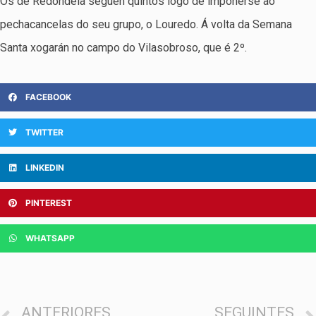
Os de Redondela seguen quintos logo de impoñerse ao
pechacancelas do seu grupo, o Louredo. Á volta da Semana
Santa xogarán no campo do Vilasobroso, que é 2º.
FACEBOOK
TWITTER
LINKEDIN
PINTEREST
WHATSAPP
ANTERIORES
SEGUINTES