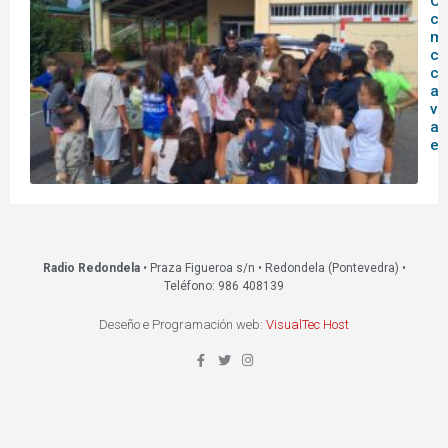
O
c
mu
co
co
ag
vi
ac
ed
Radio Redondela
• Praza Figueroa s/n • Redondela (Pontevedra) •
Teléfono: 986 408139
Deseño e Programación web:
VisualTec Host