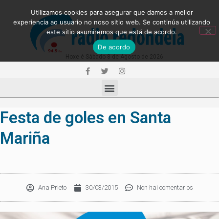
Utilizamos cookies para asegurar que damos a mellor
experiencia ao usuario no noso sitio web. Se continúa utilizando
este sitio asumiremos que está de acordo.
De acordo
Hoxe é Sábado 8 de Agosto de 2026
Festa de goles en Santa
Mariña
Ana Prieto
30/03/2015
Non hai comentarios