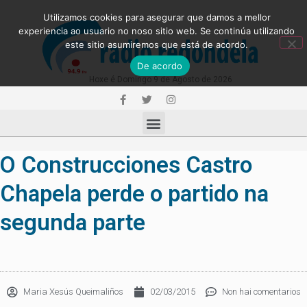
Utilizamos cookies para asegurar que damos a mellor
experiencia ao usuario no noso sitio web. Se continúa utilizando
este sitio asumiremos que está de acordo.
De acordo
Hoxe é Domingo 9 de Agosto de 2026
O Construcciones Castro
Chapela perde o partido na
segunda parte
Maria Xesús Queimaliños
02/03/2015
Non hai comentarios