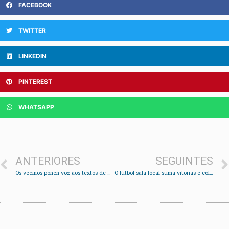
FACEBOOK
TWITTER
LINKEDIN
PINTEREST
WHATSAPP
ANTERIORES
SEGUINTES
Os veciños poñen voz aos textos de Rosalía
O fútbol sala local suma vitorias e colle ánimos para enfrontarse aos mellores