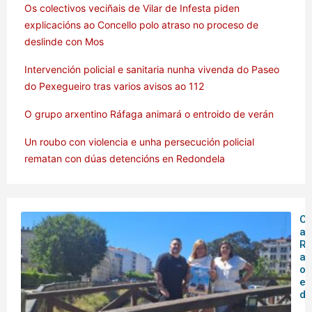
Os colectivos veciñais de Vilar de Infesta piden
explicacións ao Concello polo atraso no proceso de
deslinde con Mos
Intervención policial e sanitaria nunha vivenda do Paseo
do Pexegueiro tras varios avisos ao 112
O grupo arxentino Ráfaga animará o entroido de verán
Un roubo con violencia e unha persecución policial
rematan con dúas detencións en Redondela
O 
ar
Rá
an
o
en
de