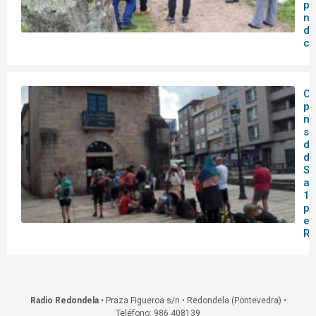
po
no
de
co
O 
pa
me
se
do
de
Sa
af
14
pa
en
Re
Radio Redondela
• Praza Figueroa s/n • Redondela (Pontevedra) •
Teléfono: 986 408139