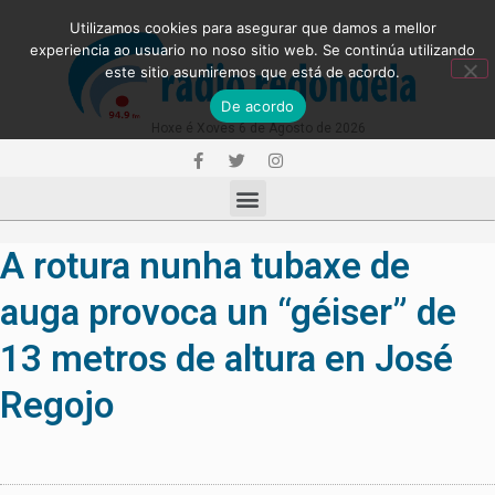
Utilizamos cookies para asegurar que damos a mellor
experiencia ao usuario no noso sitio web. Se continúa utilizando
este sitio asumiremos que está de acordo.
De acordo
Hoxe é Xoves 6 de Agosto de 2026
A rotura nunha tubaxe de
auga provoca un “géiser” de
13 metros de altura en José
Regojo