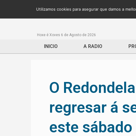
Utilizamos cookies para asegurar que damos a mellor
Hoxe é Xoves 6 de Agosto de 2026
INICIO
A RADIO
PR
O Redondela 
regresar á s
este sábado 