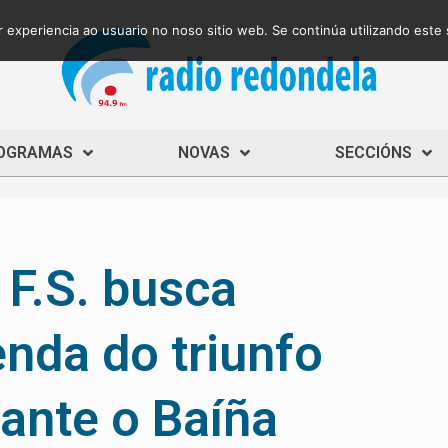
 experiencia ao usuario no noso sitio web. Se continúa utilizando este
OGRAMAS
NOVAS
SECCIÓNS
F.S. busca
enda do triunfo
ante o Baíña