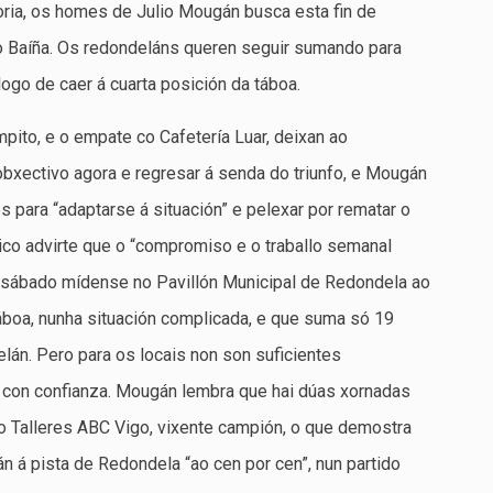
oria, os homes de Julio Mougán busca esta fin de
o Baíña. Os redondeláns queren seguir sumando para
go de caer á cuarta posición da táboa.
pito, e o empate co Cafetería Luar, deixan ao
obxectivo agora e regresar á senda do triunfo, e Mougán
 para “adaptarse á situación” e pelexar por rematar o
ico advirte que o “compromiso e o traballo semanal
O sábado mídense no Pavillón Municipal de Redondela ao
táboa, nunha situación complicada, e que suma só 19
lán. Pero para os locais non son suficientes
 con confianza. Mougán lembra que hai dúas xornadas
o Talleres ABC Vigo, vixente campión, o que demostra
rán á pista de Redondela “ao cen por cen”, nun partido