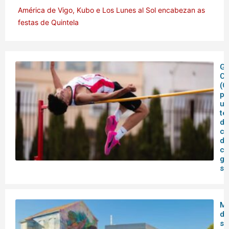
América de Vigo, Kubo e Los Lunes al Sol encabezan as
festas de Quintela
Ga
C
(C
pe
un
te
de
co
de
ca
ga
su
Me
de
se