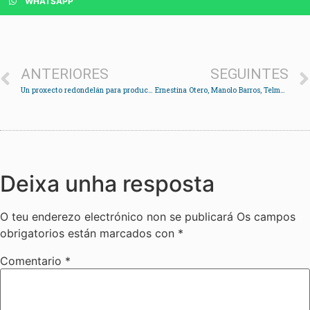
WHATSAPP
ANTERIORES
SEGUINTES
Un proxecto redondelán para producir enerxía coa forza das mareas probarase na ría de Vigo
Ernestina Otero, Manolo Barros, Telmo Bernárdez e Pedro Otero Rey candidatos a persoeiro do ano
Deixa unha resposta
O teu enderezo electrónico non se publicará
Os campos
obrigatorios están marcados con
*
Comentario
*