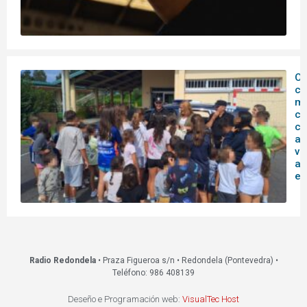
O
c
mu
co
co
ag
vi
ac
ed
Radio Redondela
• Praza Figueroa s/n • Redondela (Pontevedra) •
Teléfono: 986 408139
Deseño e Programación web:
VisualTec Host