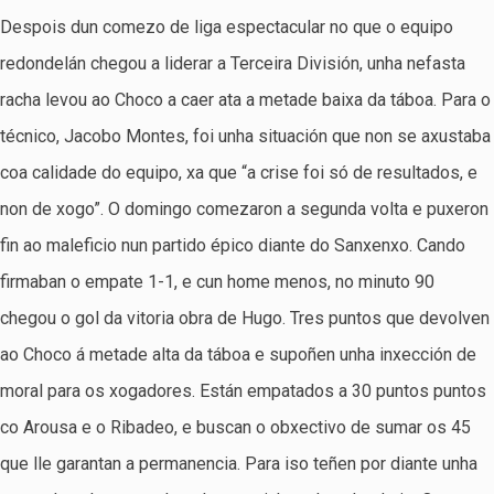
Despois dun comezo de liga espectacular no que o equipo
redondelán chegou a liderar a Terceira División, unha nefasta
racha levou ao Choco a caer ata a metade baixa da táboa. Para o
técnico, Jacobo Montes, foi unha situación que non se axustaba
coa calidade do equipo, xa que “a crise foi só de resultados, e
non de xogo”. O domingo comezaron a segunda volta e puxeron
fin ao maleficio nun partido épico diante do Sanxenxo. Cando
firmaban o empate 1-1, e cun home menos, no minuto 90
chegou o gol da vitoria obra de Hugo. Tres puntos que devolven
ao Choco á metade alta da táboa e supoñen unha inxección de
moral para os xogadores. Están empatados a 30 puntos puntos
co Arousa e o Ribadeo, e buscan o obxectivo de sumar os 45
que lle garantan a permanencia. Para iso teñen por diante unha