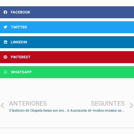
FACEBOOK
TWITTER
LINKEDIN
PINTEREST
WHATSAPP
ANTERIORES
SEGUINTES
O Instituto de Chapela forma aos seus alumnos na diversidade da infancia
A Asociación de veciños reclama un plan global de mellora para o litoral de Cesantes