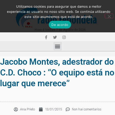
Utilizamos cookies para asegurar que damos a mellor
experiencia ao usuario no noso sitio web. Se continúa utilizando
este sitio asumiremos que está de acordo.
De acordo
Hoxe é Venres 7 de Agosto de 2026
Jacobo Montes, adestrador do
C.D. Choco : “O equipo está no
lugar que merece”
Ana Prieto
13/01/2015
Non hai comentarios