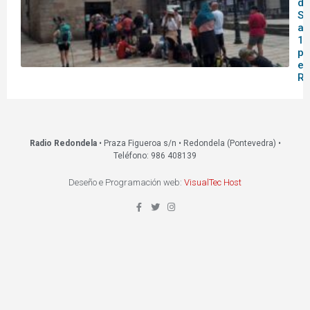
de
Sa
af
14
pa
en
Re
Radio Redondela
• Praza Figueroa s/n • Redondela (Pontevedra) •
Teléfono: 986 408139
Deseño e Programación web:
VisualTec Host