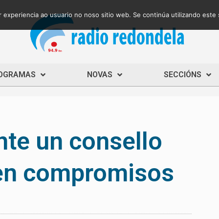
 experiencia ao usuario no noso sitio web. Se continúa utilizando este
OGRAMAS
NOVAS
SECCIÓNS
te un consello
sen compromisos