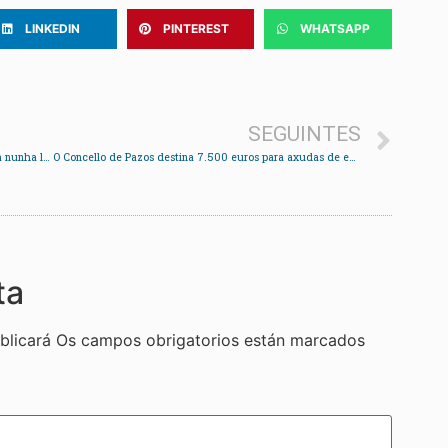
LINKEDIN
PINTEREST
WHATSAPP
SEGUINTES
O Redondela Fútbol Sala mantense no alto da táboa nunha liga moi igualada
O Concello de Pazos destina 7.500 euros para axudas de emerxencia social
ta
blicará
Os campos obrigatorios están marcados