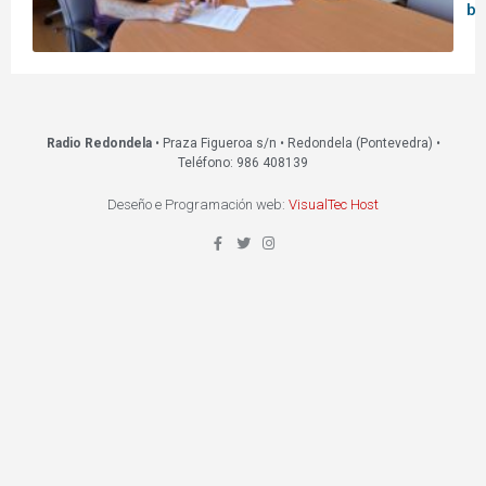
bi
Radio Redondela
• Praza Figueroa s/n • Redondela (Pontevedra) •
Teléfono: 986 408139
Deseño e Programación web:
VisualTec Host