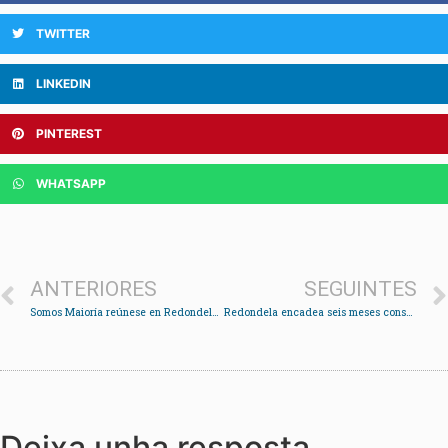
TWITTER
LINKEDIN
PINTEREST
WHATSAPP
ANTERIORES
SEGUINTES
Somos Maioría reúnese en Redondela para formar unha candidatura para as municipais
Redondela encadea seis meses consecutivos de caída nas listas do paro
Deixa unha resposta