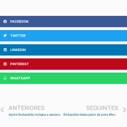
FACEBOOK
TWITTER
LINKEDIN
PINTEREST
WHATSAPP
ANTERIORES
SEGUINTES
Anova Redondela reclama a anulación do regulamento polo que se readmitiu a 18 militantes
Redondela forma parte da nova Mesa do Camiño Portugués de Santiago para potenciar o roteiro