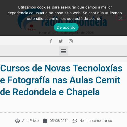
Utilizamos cookies para asegurar que damos a mellor
experiencia ao usuario no noso sitio web. Se continúa utilizando
este sitio asumiremos que está de acordo.
De acordo
Hoxe é Luns 10 de Agosto de 2026
Cursos de Novas Tecnoloxías
e Fotografía nas Aulas Cemit
de Redondela e Chapela
Ana Prieto
05/08/2014
Non hai comentarios