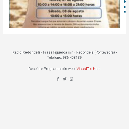
Re
es
s
Radio Redondela
• Praza Figueroa s/n • Redondela (Pontevedra) •
Teléfono: 986 408139
Deseño e Programación web:
VisualTec Host