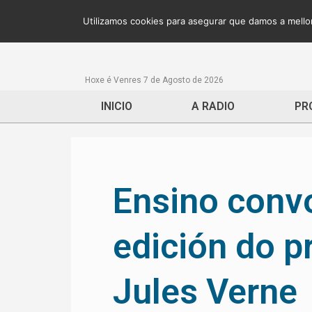
Utilizamos cookies para asegurar que damos a mellor
Hoxe é Venres 7 de Agosto de 2026
INICIO
A RADIO
PR
Ensino convo
edición do p
Jules Verne