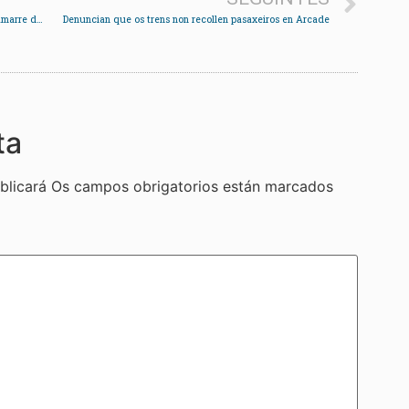
Vinte embarcacións de Redondela afectadas polo amarre da flota de cerco
Denuncian que os trens non recollen pasaxeiros en Arcade
ta
blicará
Os campos obrigatorios están marcados