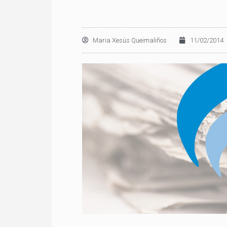
Maria Xesús Queimaliños
11/02/2014