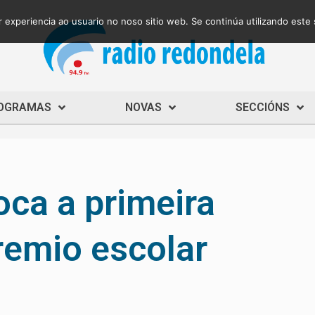
 experiencia ao usuario no noso sitio web. Se continúa utilizando este
OGRAMAS
NOVAS
SECCIÓNS
ca a primeira
remio escolar