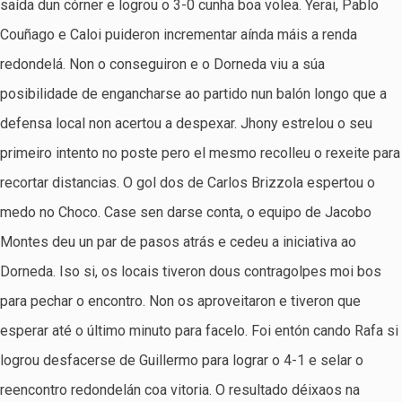
saída dun córner e logrou o 3-0 cunha boa volea. Yerai, Pablo
Couñago e Caloi puideron incrementar aínda máis a renda
redondelá. Non o conseguiron e o Dorneda viu a súa
posibilidade de engancharse ao partido nun balón longo que a
defensa local non acertou a despexar. Jhony estrelou o seu
primeiro intento no poste pero el mesmo recolleu o rexeite para
recortar distancias. O gol dos de Carlos Brizzola espertou o
medo no Choco. Case sen darse conta, o equipo de Jacobo
Montes deu un par de pasos atrás e cedeu a iniciativa ao
Dorneda. Iso si, os locais tiveron dous contragolpes moi bos
para pechar o encontro. Non os aproveitaron e tiveron que
esperar até o último minuto para facelo. Foi entón cando Rafa si
logrou desfacerse de Guillermo para lograr o 4-1 e selar o
reencontro redondelán coa vitoria. O resultado déixaos na