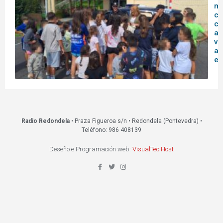
mu
co
co
ag
vi
ac
ed
Radio Redondela
• Praza Figueroa s/n • Redondela (Pontevedra) •
Teléfono: 986 408139
Deseño e Programación web:
VisualTec Host