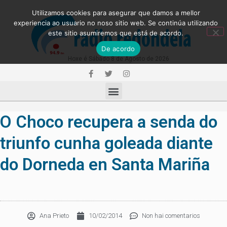
Utilizamos cookies para asegurar que damos a mellor
experiencia ao usuario no noso sitio web. Se continúa utilizando
este sitio asumiremos que está de acordo.
De acordo
Hoxe é Sábado 8 de Agosto de 2026
O Choco recupera a senda do
triunfo cunha goleada diante
do Dorneda en Santa Mariña
Ana Prieto
10/02/2014
Non hai comentarios