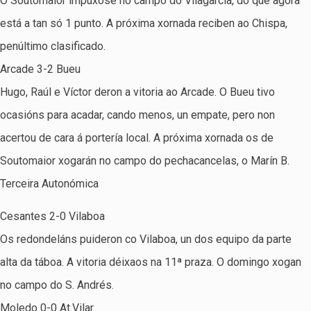
O Soutomaior impúxose no campo do Vilagarcía, do que agora
está a tan só 1 punto. A próxima xornada reciben ao Chispa,
penúltimo clasificado.
Arcade 3-2 Bueu
Hugo, Raúl e Víctor deron a vitoria ao Arcade. O Bueu tivo
ocasións para acadar, cando menos, un empate, pero non
acertou de cara á portería local. A próxima xornada os de
Soutomaior xogarán no campo do pechacancelas, o Marín B.
Terceira Autonómica
Cesantes 2-0 Vilaboa
Os redondeláns puideron co Vilaboa, un dos equipo da parte
alta da táboa. A vitoria déixaos na 11ª praza. O domingo xogan
no campo do S. Andrés.
Moledo 0-0 At.Vilar