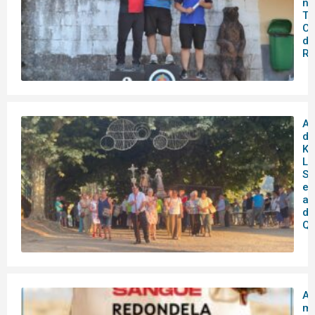
no
To
Co
de
Re
Am
de
Ku
Lu
So
en
as
de
Qu
A 
mó