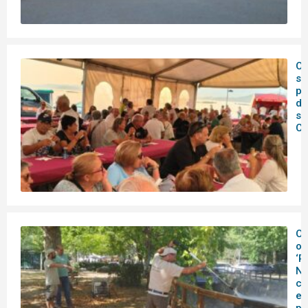
O 
se
pr
da
se
Ch
O
ob
‘R
Na
co
es