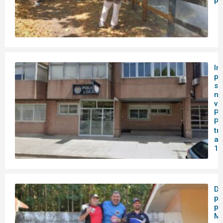
pú
In
po
sa
nu
vi
Pa
Pe
tr
av
11
Do
po
pa
Me