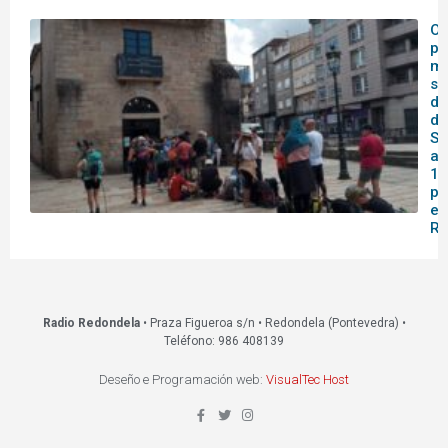
O 
pa
me
se
do
de
Sa
af
14
pa
en
Re
Radio Redondela
• Praza Figueroa s/n • Redondela (Pontevedra) •
Teléfono: 986 408139
Deseño e Programación web:
VisualTec Host