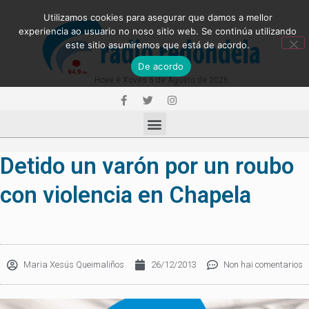
Utilizamos cookies para asegurar que damos a mellor
experiencia ao usuario no noso sitio web. Se continúa utilizando
este sitio asumiremos que está de acordo.
De acordo
Hoxe é Xoves 6 de Agosto de 2026
Detido un varón por un roubo
con violencia en Chapela
Maria Xesús Queimaliños
26/12/2013
Non hai comentarios