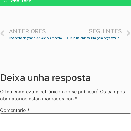
WHATSAPP
ANTERIORES
SEGUINTES
Concerto de piano de Alejo Amoedo na inauguración da exposición de Reveriano Soutullo
O Club Balonmán Chapela organiza o II Torneo de Nadal “Memorial Gerardo Méndez”
Deixa unha resposta
O teu enderezo electrónico non se publicará
Os campos
obrigatorios están marcados con
*
Comentario
*