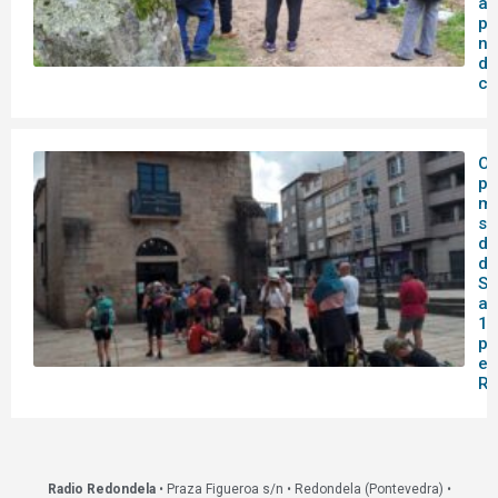
ao
po
no
de
co
O 
pa
me
se
do
de
Sa
af
14
pa
en
Re
Radio Redondela
• Praza Figueroa s/n • Redondela (Pontevedra) •