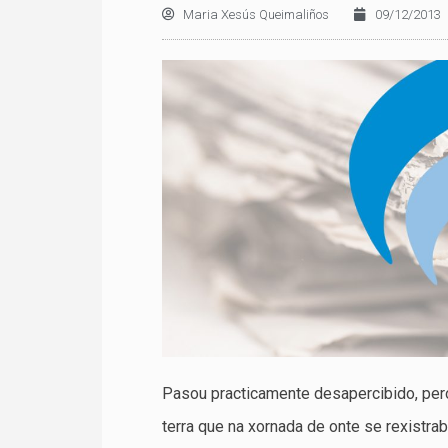
Maria Xesús Queimaliños
09/12/2013
Pasou practicamente desapercibido, per
terra que na xornada de onte se rexistra