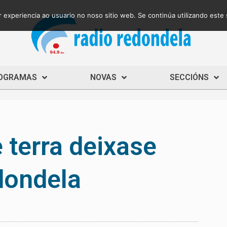
 experiencia ao usuario no noso sitio web. Se continúa utilizando este
OGRAMAS
NOVAS
SECCIÓNS
 terra deixase
dondela