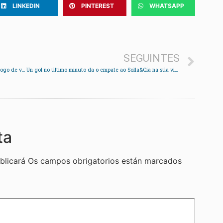
LINKEDIN
PINTEREST
WHATSAPP
SEGUINTES
O Redondela Fútbol Sala segundo na clasificación logo de vencer ao Poio
Un gol no último minuto da o empate ao Solla&Cía na súa visita a Antequera
ta
blicará
Os campos obrigatorios están marcados