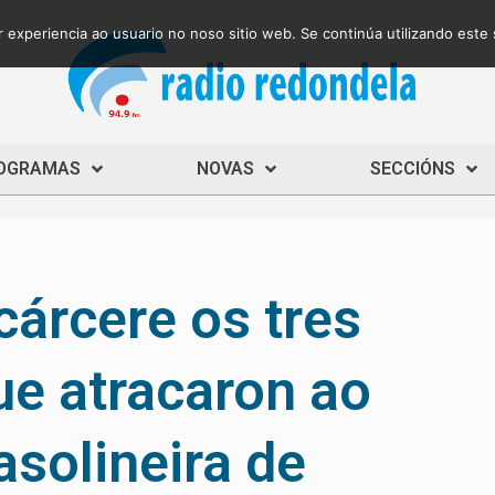
 experiencia ao usuario no noso sitio web. Se continúa utilizando este
OGRAMAS
NOVAS
SECCIÓNS
cárcere os tres
ue atracaron ao
asolineira de