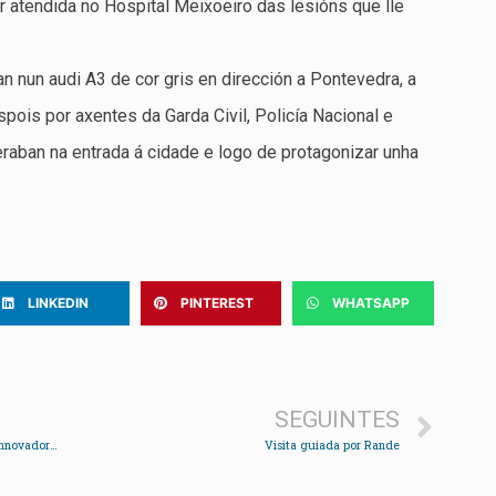
er atendida no Hospital Meixoeiro das lesións que lle
n nun audi A3 de cor gris en dirección a Pontevedra, a
ois por axentes da Garda Civil, Policía Nacional e
raban na entrada á cidade e logo de protagonizar unha
LINKEDIN
PINTEREST
WHATSAPP
SEGUINTES
Ernestina Otero, representante da mellor tradición innovadora republicana
Visita guiada por Rande