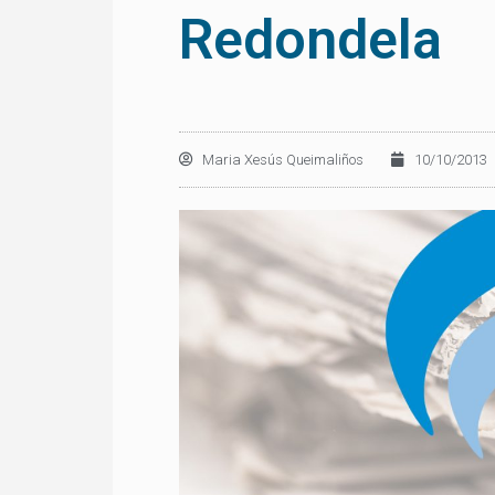
Redondela
Maria Xesús Queimaliños
10/10/2013