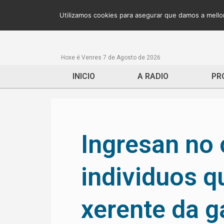
Utilizamos cookies para asegurar que damos a mellor
Hoxe é Venres 7 de Agosto de 2026
INICIO
A RADIO
PR
Ingresan no 
individuos q
xerente da g