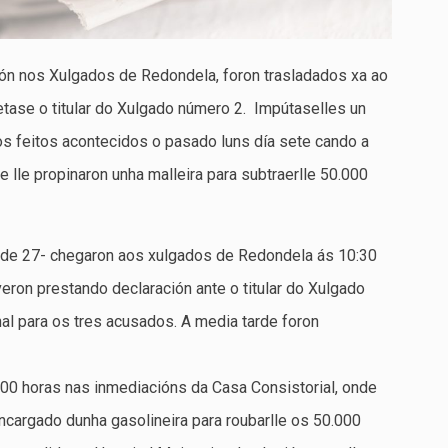
ión nos Xulgados de Redondela, foron trasladados xa ao
etase o titular do Xulgado número 2. Impútaselles un
os feitos acontecidos o pasado luns día sete cando a
e lle propinaron unha malleira para subtraerlle 50.000
 de 27- chegaron aos xulgados de Redondela ás 10:30
eron prestando declaración ante o titular do Xulgado
al para os tres acusados. A media tarde foron
11:00 horas nas inmediacións da Casa Consistorial, onde
encargado dunha gasolineira para roubarlle os 50.000