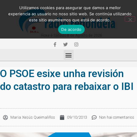
Utilizamos cookies para asegurar que damos a mellor
experiencia ao usuario no noso sitio web. Se continúa utilizando
este sitio asumiremos que está de acordo.
De acordo
Hoxe é Sábado 8 de Agosto de 2026
O PSOE esixe unha revisión
do catastro para rebaixar o IBI
Maria Xesús Queimaliños
09/10/2013
Non hai comentarios