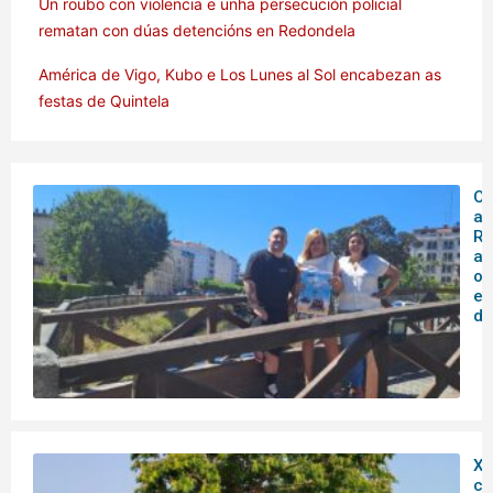
Un roubo con violencia e unha persecución policial
rematan con dúas detencións en Redondela
América de Vigo, Kubo e Los Lunes al Sol encabezan as
festas de Quintela
O 
ar
Rá
an
o
en
de
XX
co