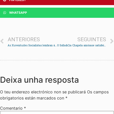
WHATSAPP
ANTERIORES
SEGUINTES
As Xuventudes Socialistas lembran ás mestras represaliadas no franquismo
O Solla&Cía Chapela amósase satisfeito co seu xogo e confía en mellorar os resultados
Deixa unha resposta
O teu enderezo electrónico non se publicará
Os campos
obrigatorios están marcados con
*
Comentario
*