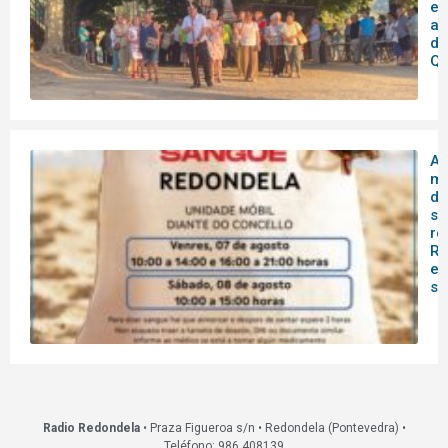
en
as
de
Qu
A 
mó
do
sa
re
Re
es
s
Radio Redondela
• Praza Figueroa s/n • Redondela (Pontevedra) •
Teléfono: 986 408139