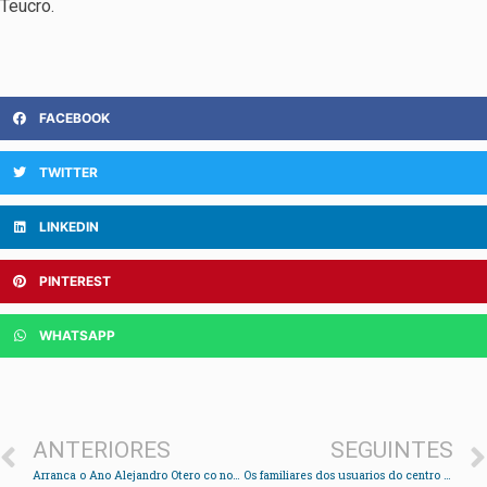
Teucro.
FACEBOOK
TWITTER
LINKEDIN
PINTEREST
WHATSAPP
ANTERIORES
SEGUINTES
Arranca o Ano Alejandro Otero co nomeamento dunha praza na súa honra
Os familiares dos usuarios do centro psiquiátrico de Chapela critican a falta de apoio da Xunta