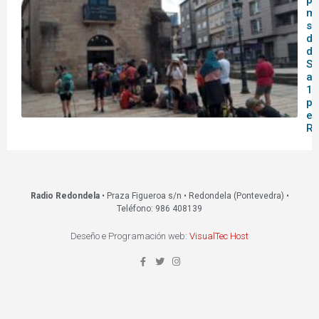
pa
me
se
do
de
Sa
af
14
pa
en
Re
Radio Redondela
• Praza Figueroa s/n • Redondela (Pontevedra) •
Teléfono: 986 408139
Deseño e Programación web:
VisualTec Host