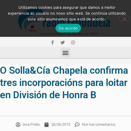
Utilizamos cookies para asegurar que damos a mellor
experiencia ao usuario no noso sitio web. Se continúa utilizando
este sitio asumiremos que está de acordo.
De acordo
Hoxe é Venres 7 de Agosto de 2026
O Solla&Cía Chapela confirma
tres incorporacións para loitar
en División de Honra B
Ana Prieto
26/06/2013
Non hai comentarios