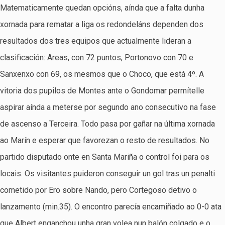
Matematicamente quedan opcións, aínda que a falta dunha
xornada para rematar a liga os redondeláns dependen dos
resultados dos tres equipos que actualmente lideran a
clasificación: Areas, con 72 puntos, Portonovo con 70 e
Sanxenxo con 69, os mesmos que o Choco, que está 4º. A
vitoria dos pupilos de Montes ante o Gondomar permítelle
aspirar aínda a meterse por segundo ano consecutivo na fase
de ascenso a Terceira. Todo pasa por gañar na última xornada
ao Marín e esperar que favorezan o resto de resultados. No
partido disputado onte en Santa Mariña o control foi para os
locais. Os visitantes puideron conseguir un gol tras un penalti
cometido por Ero sobre Nando, pero Cortegoso detivo o
lanzamento (min.35). O encontro parecía encamiñado ao 0-0 ata
que Albert enganchou unha gran volea nun balón colgado e o