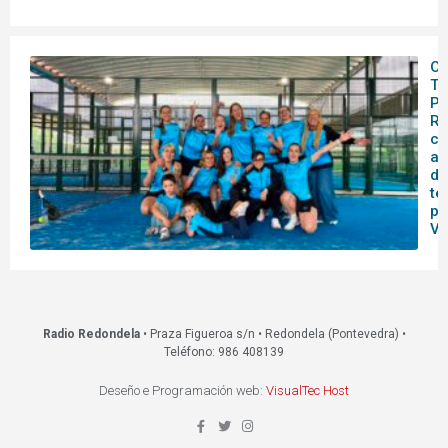
O 
Te
Pá
Re
ce
as
da
te
pr
VI
Radio Redondela
• Praza Figueroa s/n • Redondela (Pontevedra) •
Teléfono: 986 408139
Deseño e Programación web:
VisualTec Host