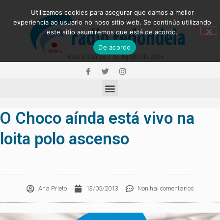
Utilizamos cookies para asegurar que damos a mellor
experiencia ao usuario no noso sitio web. Se continúa utilizando
este sitio asumiremos que está de acordo.
De acordo
Hoxe é Venres 7 de Agosto de 2026
O Choco aínda está vivo na
loita polo ascenso
Ana Prieto
13/05/2013
Non hai comentarios