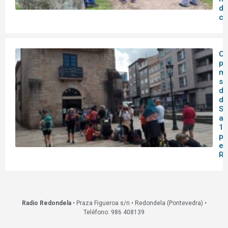
de
co
O 
pa
me
se
do
de
Sa
af
14
pa
en
Re
Radio Redondela
• Praza Figueroa s/n • Redondela (Pontevedra) •
Teléfono: 986 408139