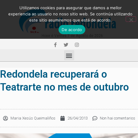
Utilizamos cookies para asegurar que damos a mellor
experiencia ao usuario no noso sitio web. Se continúa utilizando
este sitio asumiremos que está de acordo.
De acordo
Hoxe é Venres 7 de Agosto de 2026
Redondela recuperará o
Teatrarte no mes de outubro
Maria Xesús Queimaliños
26/04/2013
Non hai comentarios