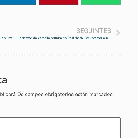
SEGUINTES
A suposta situación irregular do técnico de cultura do Concello acaba no xulgado
O certame da camelia reunirá no Castelo de Soutomaior a máis de 50 cultivadores
ta
blicará
Os campos obrigatorios están marcados