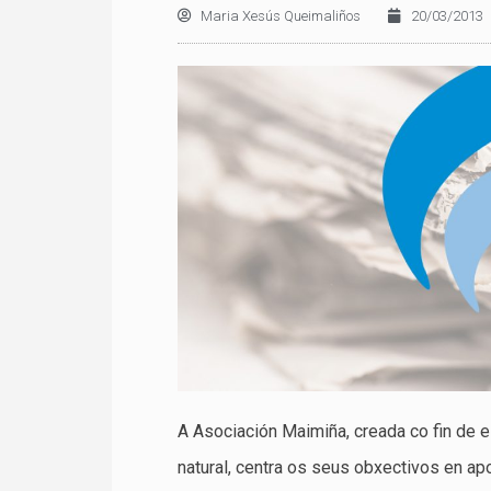
Maria Xesús Queimaliños
20/03/2013
A Asociación Maimiña, creada co fin de es
natural, centra os seus obxectivos en apo