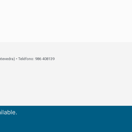
ntevedra) • Teléfono: 986 408139
ilable.