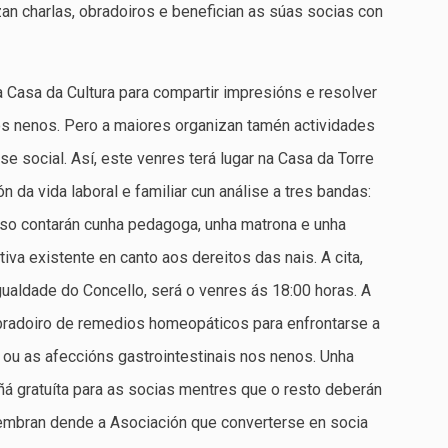
zan charlas, obradoiros e benefician as súas socias con
Casa da Cultura para compartir impresións e resolver
os nenos. Pero a maiores organizan tamén actividades
e social. Así, este venres terá lugar na Casa da Torre
ón da vida laboral e familiar cun análise a tres bandas:
a iso contarán cunha pedagoga, unha matrona e unha
va existente en canto aos dereitos das nais. A cita,
ualdade do Concello, será o venres ás 18:00 horas. A
bradoiro de remedios homeopáticos para enfrontarse a
 ou as afeccións gastrointestinais nos nenos. Unha
ñá gratuíta para as socias mentres que o resto deberán
Lembran dende a Asociación que converterse en socia