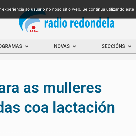
 experiencia ao usuario no noso sitio web. Se continúa utilizando este
OGRAMAS
NOVAS
SECCIÓNS
ara as mulleres
as coa lactación