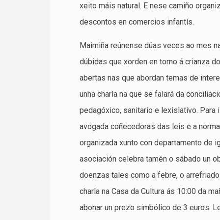
xeito máis natural. E nese camiño organi
descontos en comercios infantís.
Maimiña reúnense dúas veces ao mes na 
dúbidas que xorden en torno á crianza d
abertas nas que abordan temas de interes
unha charla na que se falará da conciliaci
pedagóxico, sanitario e lexislativo. Par
avogada coñecedoras das leis e a normati
organizada xunto con departamento de ig
asociación celebra tamén o sábado un o
doenzas tales como a febre, o arrefriado
charla na Casa da Cultura ás 10:00 da ma
abonar un prezo simbólico de 3 euros. 