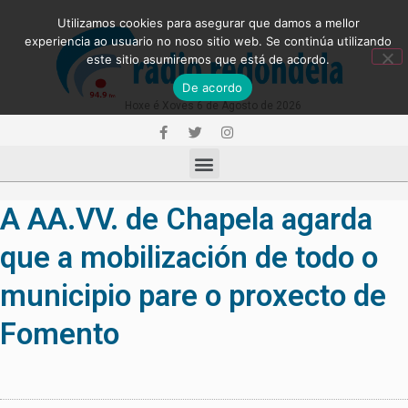
Utilizamos cookies para asegurar que damos a mellor
experiencia ao usuario no noso sitio web. Se continúa utilizando
este sitio asumiremos que está de acordo.
De acordo
Hoxe é Xoves 6 de Agosto de 2026
A AA.VV. de Chapela agarda
que a mobilización de todo o
municipio pare o proxecto de
Fomento