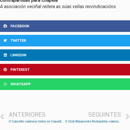
Contrapartidas para Chapela
A asociación veciñal reitera as súas vellas reivindicacións.
FACEBOOK
TWITTER
LINKEDIN
PINTEREST
WHATSAPP
ANTERIORES
SEGUINTES
O Concello convoca todos os Consellos Parroquias para que apoien a manifestación contra a AP-9
O Club Baloncesto Redondela convoca un concurso de debuxo para elixir a súa mascota