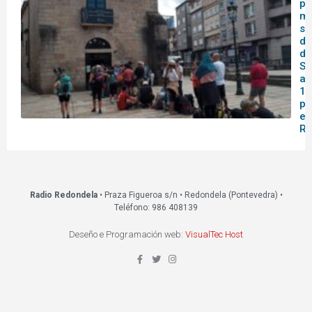
pa
me
se
do
de
Sa
af
14
pa
en
Re
Radio Redondela
• Praza Figueroa s/n • Redondela (Pontevedra) •
Teléfono: 986 408139
Deseño e Programación web:
VisualTec Host