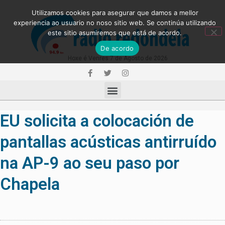
Utilizamos cookies para asegurar que damos a mellor
experiencia ao usuario no noso sitio web. Se continúa utilizando
este sitio asumiremos que está de acordo.
De acordo
Hoxe é Venres 7 de Agosto de 2026
EU solicita a colocación de
pantallas acústicas antirruído
na AP-9 ao seu paso por
Chapela