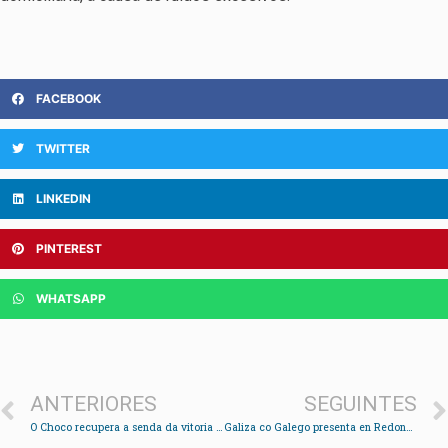
FACEBOOK
TWITTER
LINKEDIN
PINTEREST
WHATSAPP
ANTERIORES
SEGUINTES
O Choco recupera a senda da vitoria no Grove
Galiza co Galego presenta en Redondela a súa cooperativa para crear unha rede de escolas