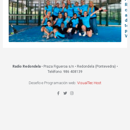
Re
ce
as
da
te
pr
VI
Radio Redondela
• Praza Figueroa s/n • Redondela (Pontevedra) •
Teléfono: 986 408139
Deseño e Programación web:
VisualTec Host