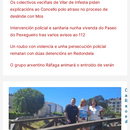
Os colectivos veciñais de Vilar de Infesta piden
explicacións ao Concello polo atraso no proceso de
deslinde con Mos
Intervención policial e sanitaria nunha vivenda do Paseo
do Pexegueiro tras varios avisos ao 112
Un roubo con violencia e unha persecución policial
rematan con dúas detencións en Redondela
O grupo arxentino Ráfaga animará o entroido de verán
O 
ar
Rá
an
o
en
de