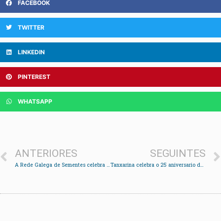
FACEBOOK
TWITTER
LINKEDIN
PINTEREST
WHATSAPP
ANTERIORES
SEGUINTES
A Rede Galega de Sementes celebra un encontro en Redondela con charlas, obradoiros e trocos
Tanxarina celebra o 25 aniversario do Titiricircus coa presentación dun álbum e un documental