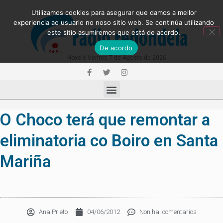
Utilizamos cookies para asegurar que damos a mellor
experiencia ao usuario no noso sitio web. Se continúa utilizando
este sitio asumiremos que está de acordo.
De acordo
Hoxe é Venres 7 de Agosto de 2026
O Choco terá que remontar a
eliminatoria co Boiro en Santa
Mariña
Ana Prieto
04/06/2012
Non hai comentarios