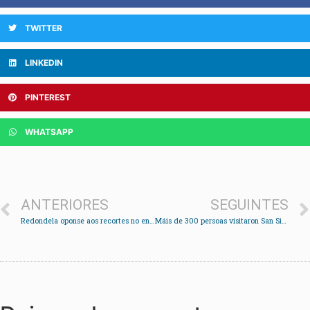
TWITTER
LINKEDIN
PINTEREST
WHATSAPP
ANTERIORES
SEGUINTES
Redondela oponse aos recortes no ensino
Máis de 300 persoas visitaron San Simón na primeira fin de semana da ruta marítima