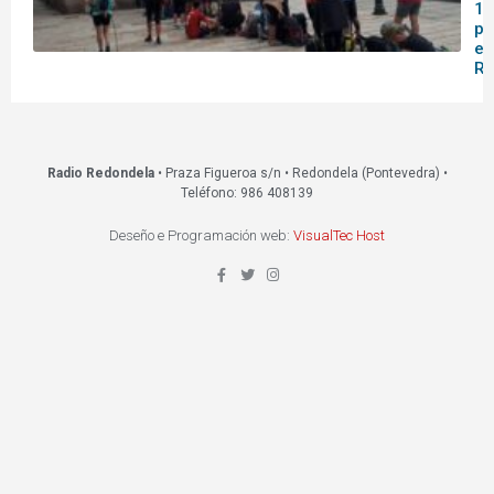
14
pa
en
Re
Radio Redondela
• Praza Figueroa s/n • Redondela (Pontevedra) •
Teléfono: 986 408139
Deseño e Programación web:
VisualTec Host