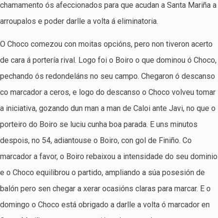
chamamento ós afeccionados para que acudan a Santa Mariña a
arroupalos e poder darlle a volta á eliminatoria.
O Choco comezou con moitas opcións, pero non tiveron acerto
de cara á portería rival. Logo foi o Boiro o que dominou ó Choco,
pechando ós redondeláns no seu campo. Chegaron ó descanso
co marcador a ceros, e logo do descanso o Choco volveu tomar
a iniciativa, gozando dun man a man de Caloi ante Javi, no que o
porteiro do Boiro se luciu cunha boa parada. E uns minutos
despois, no 54, adiantouse o Boiro, con gol de Finiño. Co
marcador a favor, o Boiro rebaixou a intensidade do seu dominio
e o Choco equilibrou o partido, ampliando a súa posesión de
balón pero sen chegar a xerar ocasións claras para marcar. E o
domingo o Choco está obrigado a darlle a volta ó marcador en