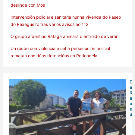
deslinde con Mos
Intervención policial e sanitaria nunha vivenda do Paseo
do Pexegueiro tras varios avisos ao 112
O grupo arxentino Ráfaga animará o entroido de verán
Un roubo con violencia e unha persecución policial
rematan con dúas detencións en Redondela
O 
ar
Rá
an
o
en
de