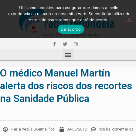
Utilizamos cookies para asegurar que damos a mellor
experiencia ao usuario no noso sitio web. Se continúa utilizando
este sitio asumiremos que está de acordo.
De acordo
Hoxe é Sábado 8 de Agosto de 2026
O médico Manuel Martín
alerta dos riscos dos recortes
na Sanidade Pública
Maria Xesús Queimaliños
09/05/2012
Non hai comentarios