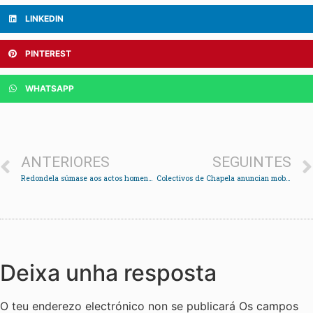
LINKEDIN
PINTEREST
WHATSAPP
ANTERIORES
SEGUINTES
Redondela súmase aos actos homenaxe a Valentín Paz Andrade
Colectivos de Chapela anuncian mobilizacións se non rematan as obras no Subido e Penisal
Deixa unha resposta
O teu enderezo electrónico non se publicará
Os campos