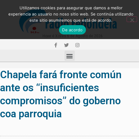
Utilizamos cookies para asegurar que damos a mellor
experiencia ao usuario no noso sitio web. Se continúa utilizando
este sitio asumiremos que está de acordo.
De acordo
Hoxe é Xoves 6 de Agosto de 2026
Chapela fará fronte común
ante os “insuficientes
compromisos” do goberno
coa parroquia