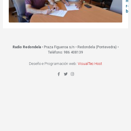
me
re
bi
Radio Redondela
• Praza Figueroa s/n • Redondela (Pontevedra) •
Teléfono: 986 408139
Deseño e Programación web:
VisualTec Host