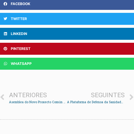
FACEBOOK
TWITTER
LINKEDIN
PINTEREST
WHATSAPP
ANTERIORES
SEGUINTES
Asemblea do Novo Proxecto Común de Redondela
A Plataforma de Defensa da Sanidade Pública busca constituírse en Redondela, Pazos e Fornelos