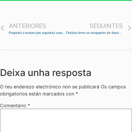
ANTERIORES
SEGUINTES
Posposto o acareo por supostas coaccións lingüísticas ao non se presentar unha das partes
Feridos leves os ocupantes de dous vehículos que colidiron na rúa Xosé Manuel Pereira
Deixa unha resposta
O teu enderezo electrónico non se publicará
Os campos
obrigatorios están marcados con
*
Comentario
*