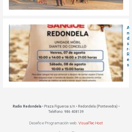
A 
mó
do
sa
re
Re
es
s
Radio Redondela
• Praza Figueroa s/n • Redondela (Pontevedra) •
Teléfono: 986 408139
Deseño e Programación web:
VisualTec Host