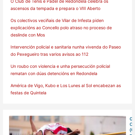
O Club de Tenis e Pádel de Redondela celebra os
ascensos da tempada e prepara o VIII Aberto
Os colectivos veciñais de Vilar de Infesta piden
explicacións ao Concello polo atraso no proceso de
deslinde con Mos
Intervención policial e sanitaria nunha vivenda do Paseo
do Pexegueiro tras varios avisos ao 112
Un roubo con violencia e unha persecución policial
rematan con dúas detencións en Redondela
América de Vigo, Kubo e Los Lunes al Sol encabezan as
festas de Quintela
Ga
C
(C