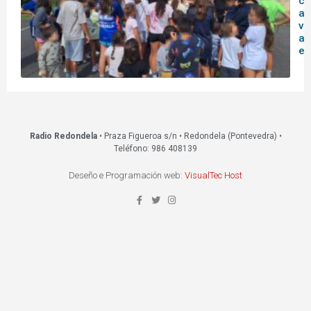
co
ag
vi
ac
ed
Radio Redondela
• Praza Figueroa s/n • Redondela (Pontevedra) •
Teléfono: 986 408139
Deseño e Programación web:
VisualTec Host