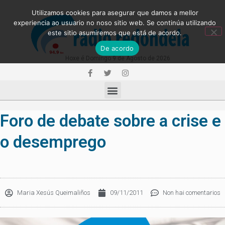
Utilizamos cookies para asegurar que damos a mellor
experiencia ao usuario no noso sitio web. Se continúa utilizando
este sitio asumiremos que está de acordo.
De acordo
Hoxe é Domingo 9 de Agosto de 2026
Foro de debate sobre a crise e
o desemprego
Maria Xesús Queimaliños
09/11/2011
Non hai comentarios