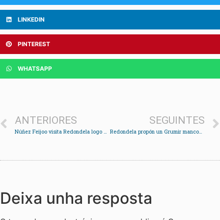
LINKEDIN
PINTEREST
WHATSAPP
ANTERIORES
SEGUINTES
Núñez Feijoo visita Redondela logo de saír ileso dun accidente de tráfico
Redondela propón un Grumir mancomunado que atenda as emerxencias en cinco concellos
Deixa unha resposta