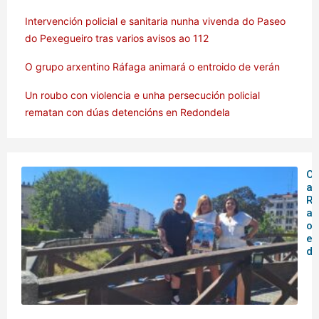
Intervención policial e sanitaria nunha vivenda do Paseo
do Pexegueiro tras varios avisos ao 112
O grupo arxentino Ráfaga animará o entroido de verán
Un roubo con violencia e unha persecución policial
rematan con dúas detencións en Redondela
O 
ar
Rá
an
o
en
de