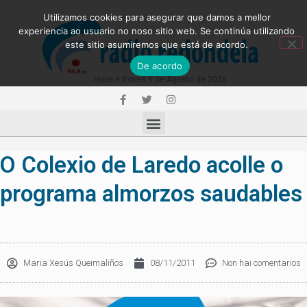
Utilizamos cookies para asegurar que damos a mellor
experiencia ao usuario no noso sitio web. Se continúa utilizando
este sitio asumiremos que está de acordo.
De acordo
Hoxe é Xoves 6 de Agosto de 2026
O Colexio de Laredo acolle o
programa almorzos saudables
Maria Xesús Queimaliños
08/11/2011
Non hai comentarios