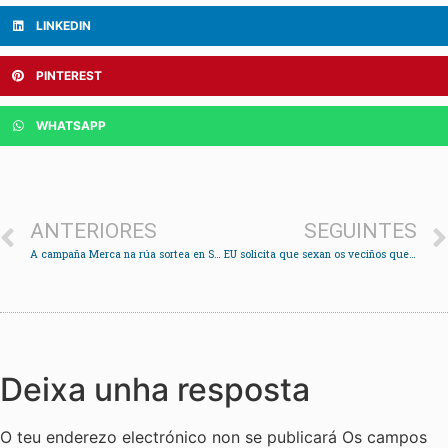
LINKEDIN
PINTEREST
WHATSAPP
ANTERIORES
SEGUINTES
A campaña Merca na rúa sortea en Soutomaior vales por valor de 3.000 euros
EU solicita que sexan os veciños quen decidan en que se inviste o 25% do orzamento municipal
Deixa unha resposta
O teu enderezo electrónico non se publicará
Os campos