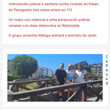
Intervención policial e sanitaria nunha vivenda do Paseo
do Pexegueiro tras varios avisos ao 112
Un roubo con violencia e unha persecución policial
rematan con dúas detencións en Redondela
O grupo arxentino Ráfaga animará o entroido de verán
O 
ar
Rá
an
o
en
de