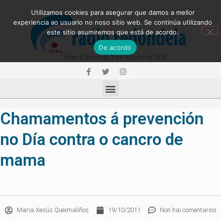
Utilizamos cookies para asegurar que damos a mellor
experiencia ao usuario no noso sitio web. Se continúa utilizando
este sitio asumiremos que está de acordo.
De acordo
Hoxe é Domingo 9 de Agosto de 2026
Chamamentos á prevención
no Día contra o cancro de
mama
Maria Xesús Queimaliños
19/10/2011
Non hai comentarios