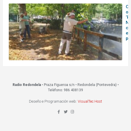
O
ob
‘R
Na
co
es
pú
Radio Redondela
• Praza Figueroa s/n • Redondela (Pontevedra) •
Teléfono: 986 408139
Deseño e Programación web:
VisualTec Host