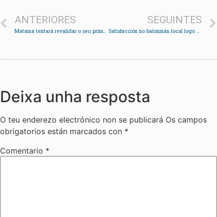
ANTERIORES
SEGUINTES
Matamá tentará revalidar o seu primeiro premio cunha recreación da Antártida 3011
Satisfacción no balonmán local logo dunha fin de semana de triunfos
Deixa unha resposta
O teu enderezo electrónico non se publicará
Os campos
obrigatorios están marcados con
*
Comentario
*