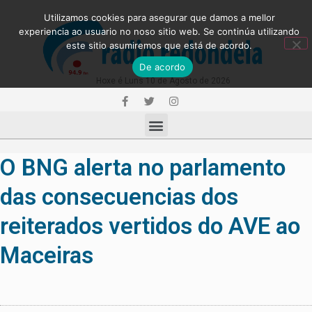
Utilizamos cookies para asegurar que damos a mellor
experiencia ao usuario no noso sitio web. Se continúa utilizando
este sitio asumiremos que está de acordo.
De acordo
Hoxe é Luns 10 de Agosto de 2026
O BNG alerta no parlamento
das consecuencias dos
reiterados vertidos do AVE ao
Maceiras