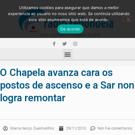
Utilizamos cookies para asegurar que damos a mellor
experiencia ao usuario no noso sitio web. Se continúa utilizando
este sitio asumiremos que está de acordo.
De acordo
Hoxe é Sábado 8 de Agosto de 2026
O Chapela avanza cara os
postos de ascenso e a Sar non
logra remontar
Maria Xesús Queimaliños
29/11/2010
Non hai comentarios