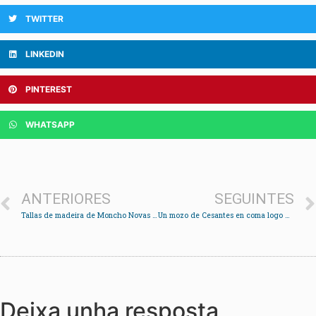
TWITTER
LINKEDIN
PINTEREST
WHATSAPP
ANTERIORES
SEGUINTES
Tallas de madeira de Moncho Novas no Multiusos
Un mozo de Cesantes en coma logo de ser atropelado ás portas da discoteca La Fábrica
Deixa unha resposta