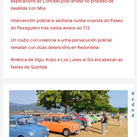
explicacións ao Concello polo atraso no proceso de
deslinde con Mos
Intervención policial e sanitaria nunha vivenda do Paseo
do Pexegueiro tras varios avisos ao 112
Un roubo con violencia e unha persecución policial
rematan con dúas detencións en Redondela
América de Vigo, Kubo e Los Lunes al Sol encabezan as
festas de Quintela
XX
co
do
no
Ar