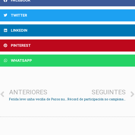
FACEBOOK
TWITTER
LINKEDIN
PINTEREST
WHATSAPP
ANTERIORES
SEGUINTES
Ferida leve unha veciña de Pazos nun incendio na cafetería Mendiño
Récord de participación no campionato de fútbol sala con 47 equipos