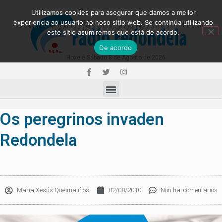
Utilizamos cookies para asegurar que damos a mellor
experiencia ao usuario no noso sitio web. Se continúa utilizando
este sitio asumiremos que está de acordo.
De acordo
Hoxe é Sábado 8 de Agosto de 2026
Os peregrinos invaden
Redondela
Maria Xesús Queimaliños
02/08/2010
Non hai comentarios