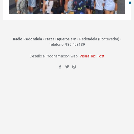
ed
Radio Redondela
• Praza Figueroa s/n • Redondela (Pontevedra) •
Teléfono: 986 408139
Deseño e Programación web:
VisualTec Host