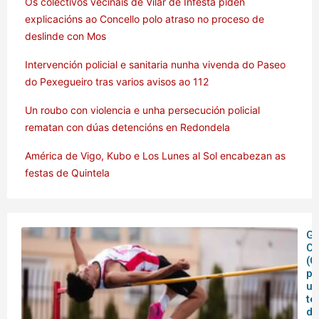
Os colectivos veciñais de Vilar de Infesta piden
explicacións ao Concello polo atraso no proceso de
deslinde con Mos
Intervención policial e sanitaria nunha vivenda do Paseo
do Pexegueiro tras varios avisos ao 112
Un roubo con violencia e unha persecución policial
rematan con dúas detencións en Redondela
América de Vigo, Kubo e Los Lunes al Sol encabezan as
festas de Quintela
Ga
C
(C
pe
un
te
de