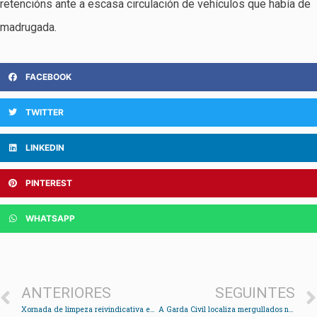
retencións ante a escasa circulación de vehículos que había de
madrugada.
FACEBOOK
TWITTER
LINKEDIN
PINTEREST
WHATSAPP
ANTERIORES
SEGUINTES
Xornada de limpeza reivindicativa en Arealonga
A Garda Civil localiza mergullados no peirao 40 detonadores para a pesca con dinamita