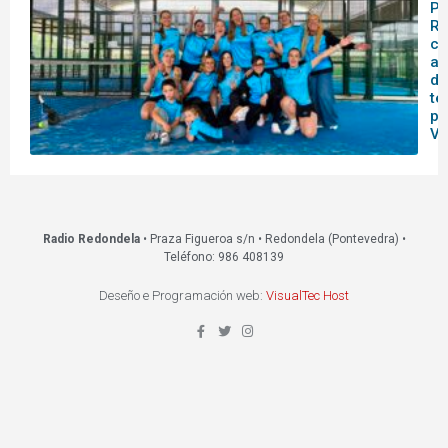
Pá
Re
ce
as
da
te
pr
VI
Radio Redondela
• Praza Figueroa s/n • Redondela (Pontevedra) •
Teléfono: 986 408139
Deseño e Programación web:
VisualTec Host