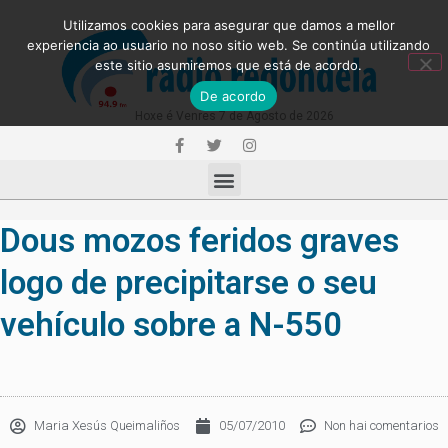
Utilizamos cookies para asegurar que damos a mellor
experiencia ao usuario no noso sitio web. Se continúa utilizando
este sitio asumiremos que está de acordo.
De acordo
Hoxe é Venres 7 de Agosto de 2026
Dous mozos feridos graves
logo de precipitarse o seu
vehículo sobre a N-550
Maria Xesús Queimaliños
05/07/2010
Non hai comentarios