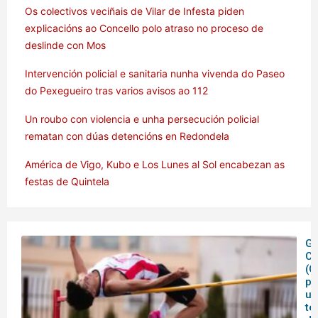
Os colectivos veciñais de Vilar de Infesta piden
explicacións ao Concello polo atraso no proceso de
deslinde con Mos
Intervención policial e sanitaria nunha vivenda do Paseo
do Pexegueiro tras varios avisos ao 112
Un roubo con violencia e unha persecución policial
rematan con dúas detencións en Redondela
América de Vigo, Kubo e Los Lunes al Sol encabezan as
festas de Quintela
Ga
C
(C
pe
un
te