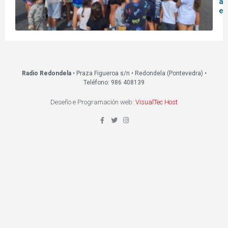
ac
ed
Radio Redondela
• Praza Figueroa s/n • Redondela (Pontevedra) •
Teléfono: 986 408139
Deseño e Programación web:
VisualTec Host