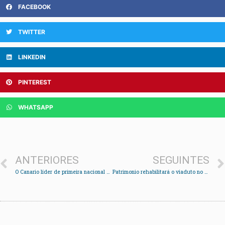
FACEBOOK
TWITTER
LINKEDIN
PINTEREST
WHATSAPP
ANTERIORES
SEGUINTES
O Canario líder de primeira nacional masculina logo da vitoria do fin de semana ante o Calvo Xiria
Patrimonio rehabilitará o viaduto no 2010