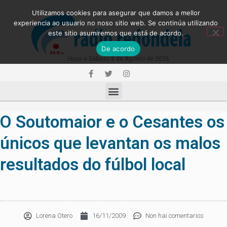
Utilizamos cookies para asegurar que damos a mellor
experiencia ao usuario no noso sitio web. Se continúa utilizando
este sitio asumiremos que está de acordo.
De acordo
Hoxe é Sábado 8 de Agosto de 2026
O Soutomaior e o Cesantes os
únicos que levantan os malos
resultados do fúlbol local
Lorena Otero
16/11/2009
Non hai comentarios